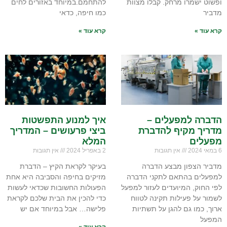
ופשוט ישמרו מרחק. קבלו מצוות
להתחמם.במיוחד באזורים לחים
מדביר
כמו חיפה, כדאי
קרא עוד »
קרא עוד »
הדברה למפעלים –
איך למנוע התפשטות
מדריך מקיף להדברת
ביצי פרעושים – המדריך
מפעלים
המלא
6 במאי 2024
אין תגובות
2 באפריל 2024
אין תגובות
מדביר הצפון מבצע הדברה
בעיקר לקראת הקיץ – הדברת
למפעלים בהתאם לתקני הדברה
מזיקים בחיפה והסביבה היא אחת
לפי החוק, המיועדים לעזור למפעל
הפעולות החשובות שכדאי לעשות
לשמור על פעילות תקינה לטווח
כדי להכין את הבית שלכם לקראת
ארוך, כמו גם להגן על תשתיות
פלישה… אבל במיוחד אם יש
המפעל