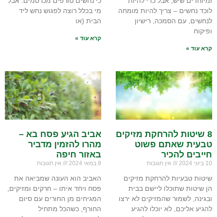
ומיוחדים שיש, אבל כדי להיות
כי נחשים טורפים מכרסמים. אבל
לוכד נחשים – צריך להיות מומחה
מי בכלל רוצה לפגוש נחש ליד
לנחשים, עם הסמכה, רישיון
הבית (או
ופיקוח
קרא עוד »
קרא עוד »
8 שיטות להרחקת מזיקים
אביב הגיע פסח בא –
טבעית שאתם פשוט
מהרו להזמין מדביר
חייבים להכיר
באזור חיפה
10 ביוני 2024
אין תגובות
8 במאי 2024
אין תגובות
שיטות טבעיות להרחקת מזיקים
האביב הוא העונה שמביאה את
הן שיטות שתוכלו ליישם בבית
פסח ויחד איתו – חרקים ומזיקים,
ובגינה, לשמור שהמזיקים לא ירצו
המגיחים מן החורים עם סיום
להגיע אליכם, לא יוכלו להגיע
החורף, כשהכל מתחיל