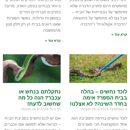
מחפשים היום פתרון הדברה שלא
ביותר בבתים בצפון הארץ. מדובר
מתפשר על הבטיחות של הבית –
בחרקים חברתיים החיים
אבל גם לא מתפשר על התוצאה.
במושבות גדולות, כאשר השורות
"הדברה אקולוגית" ו"הדברה
שאנו רואים בבית הן רק חלק קטן
מהמושבה
קרא עוד »
קרא עוד »
לוכד נחשים – בהלה
נתקלתם בנחש או
בבית הספר? אימה
עכבר? הנה כל מה
בחדר השינה? לא אצלנו!
שחשוב לדעת!
3 בספטמבר 2024
אין תגובות
16 ביולי 2024
אין תגובות
לוכד נחשים בחיפה והסביבה הוא
אם יש לכם נחשים בסביבת הבית
אחד המקצועות הכי מעניינים
– כנראה שלא תפגשו שם עכברים,