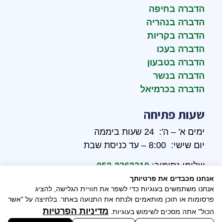
הדברה בחיפה
הדברה בנהריה
הדברה בקריות
הדברה בעכו
הדברה בטבעון
הדברה בנשר
הדברה בכרמיאל
שעות פתיחה
ימים א' – ה': 24 שעות ביממה
יום שישי: 8:00 – עד כניסת שבת
שלומי נסימוב:
052-2362310
אנחנו מכבדים את פרטיותך
אבי נסימוב:
052-2646390
אנחנו משתמשים בעוגיות כדי לשפר את חוויית הגלישה, להציג
פרסומות או תוכן מותאמים ולנתח את התנועה באתר. בלחיצה על "אשר
מדיניות הפרטיות
הכול" אתה מסכים לשימוש בעוגיות.