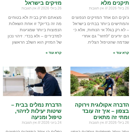
תיקנים מלא
מזיקים בישראל
26 ביולי 2026
אין תגובות
26 ביולי 2026
אין תגובות
ג'וקים הם אחד המזיקים הנפוצים
מצאתם חרק בבית ולא בטוחים
והמתישים ביותר בבתים בישראל
מה זה בדיוק? זו אחת השאלות
– לא רק בגלל אי הנוחות, אלא כי
הנפוצות ביותר שמגיעות
הם יודעים "לחזור" גם אחרי
למדבירים – ולא בכדי. זיהוי נכון
שנדמה שהטיפול הצליח.
של המזיק הוא השלב הראשון
קרא עוד »
קרא עוד »
הדברה אקולוגית וירוקה
הדברת נמלים בבית –
בצפון – איך זה עובד
שיטות יעילות לזיהוי,
ומתי זה מתאים
טיפול ומניעה
26 ביולי 2026
אין תגובות
24 ביוני 2026
אין תגובות
יותר ויותר משפחות ועסקים בצפון
נמלים הן אחד המזיקים הנפוצים