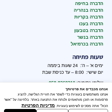
הדברה בחיפה
הדברה בנהריה
הדברה בקריות
הדברה בעכו
הדברה בטבעון
הדברה בנשר
הדברה בכרמיאל
שעות פתיחה
ימים א' – ה': 24 שעות ביממה
יום שישי: 8:00 – עד כניסת שבת
שלומי נסימוב:
052-2362310
אנחנו מכבדים את פרטיותך
אבי נסימוב:
052-2646390
אנחנו משתמשים בעוגיות כדי לשפר את חוויית הגלישה, להציג
פרסומות או תוכן מותאמים ולנתח את התנועה באתר. בלחיצה על "אשר
מדיניות הפרטיות
הכול" אתה מסכים לשימוש בעוגיות.