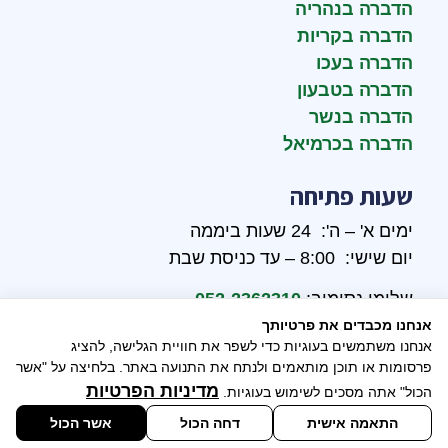
הדברה בנהריה
הדברה בקריות
הדברה בעכו
הדברה בטבעון
הדברה בנשר
הדברה בכרמיאל
שעות פתיחה
ימים א' – ה': 24 שעות ביממה
יום שישי: 8:00 – עד כניסת שבת
שלומי נסימוב:
052-2362310
אנחנו מכבדים את פרטיותך
אבי נסימוב:
052-2646390
אנחנו משתמשים בעוגיות כדי לשפר את חוויית הגלישה, להציג
פרסומות או תוכן מותאמים ולנתח את התנועה באתר. בלחיצה על "אשר
מדיניות הפרטיות
הכול" אתה מסכים לשימוש בעוגיות.
שיווק דיגיטלי - ליעד
התאמה אישית
דחה הכול
אשר הכול
פתרונות פרסום