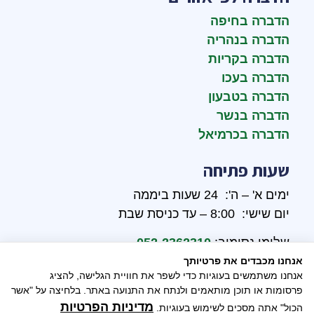
הדברה בחיפה
הדברה בנהריה
הדברה בקריות
הדברה בעכו
הדברה בטבעון
הדברה בנשר
הדברה בכרמיאל
שעות פתיחה
ימים א' – ה': 24 שעות ביממה
יום שישי: 8:00 – עד כניסת שבת
שלומי נסימוב:
052-2362310
אנחנו מכבדים את פרטיותך
אבי נסימוב:
052-2646390
אנחנו משתמשים בעוגיות כדי לשפר את חוויית הגלישה, להציג
פרסומות או תוכן מותאמים ולנתח את התנועה באתר. בלחיצה על "אשר
מדיניות הפרטיות
הכול" אתה מסכים לשימוש בעוגיות.