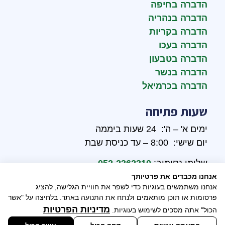
הדברה בחיפה
הדברה בנהריה
הדברה בקריות
הדברה בעכו
הדברה בטבעון
הדברה בנשר
הדברה בכרמיאל
שעות פתיחה
ימים א' – ה': 24 שעות ביממה
יום שישי: 8:00 – עד כניסת שבת
שלומי נסימוב:
052-2362310
אנחנו מכבדים את פרטיותך
אבי נסימוב:
052-2646390
אנחנו משתמשים בעוגיות כדי לשפר את חוויית הגלישה, להציג
פרסומות או תוכן מותאמים ולנתח את התנועה באתר. בלחיצה על "אשר
מדיניות הפרטיות
הכול" אתה מסכים לשימוש בעוגיות.
שיווק דיגיטלי - ליעד